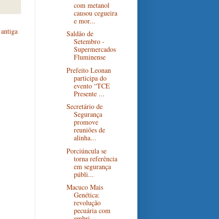
com metanol
causou cegueira
e mor...
antiga
Saldão de
Setembro -
Supermercados
Fluminense
Prefeito Leonan
participa do
evento “TCE
Presente ...
Secretário de
Segurança
promove
reuniões de
alinha...
Porciúncula se
torna referência
em segurança
públi...
Macuco Mais
Genética:
revolução
pecuária com
embri...