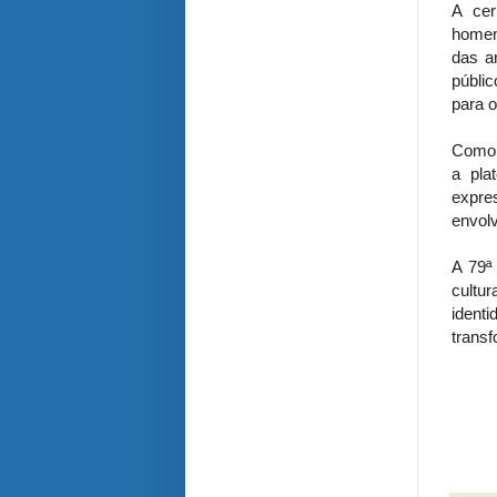
A ce
homen
das a
públic
para o
Como j
a pla
expre
envolv
A 79ª
cultu
ident
transf