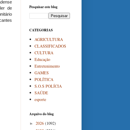
adense
Pesquisar este blog
ler de
itário
cantes
CATEGORIAS
AGRICULTURA
CLASSIFICADOS
CULTURA
Educação
Entretenimento
GAMES
POLÍTICA
S.O.S POLÍCIA
SAÚDE
esporte
Arquivo do blog
2026
(1092)
►