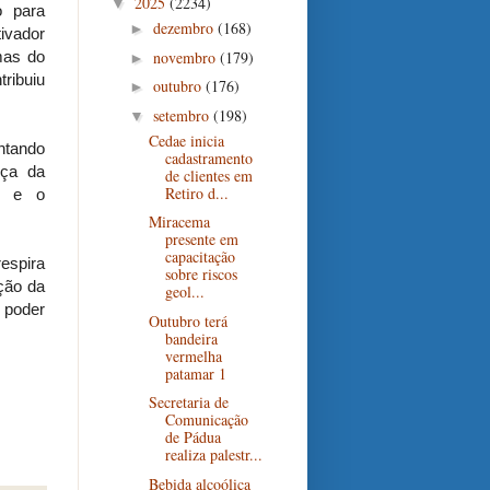
2025
(2234)
▼
 para
dezembro
(168)
►
ivador
novembro
(179)
mas do
►
tribuiu
outubro
(176)
►
setembro
(198)
▼
Cedae inicia
antando
cadastramento
rça da
de clientes em
Retiro d...
to e o
Miracema
presente em
capacitação
espira
sobre riscos
ção da
geol...
 poder
Outubro terá
bandeira
vermelha
patamar 1
Secretaria de
Comunicação
de Pádua
realiza palestr...
Bebida alcoólica