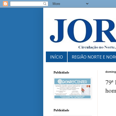
INÍCIO
REGIÃO NORTE E NOR
Publicidade
domingo
79ª
hom
Publicidade