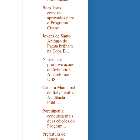
Bom Jesus
convoca
aprovados para
o Programa
Crianç...
Jovens de Santo
Antônio de
Pádua brilham
na Copa B...
Natividade
promove ações
do Setembro
Amarelo nas
UBS
Câmara Municipal
de Italva realiza
Audiência
Públi...
Porciúncula
conquista mais
duas edições do
Program...
Prefeitura de
Itaperuna