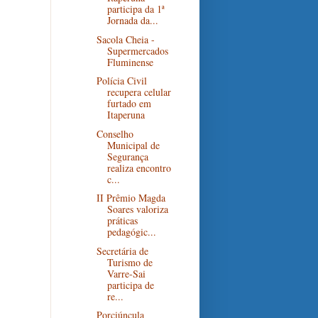
participa da 1ª
Jornada da...
Sacola Cheia -
Supermercados
Fluminense
Polícia Civil
recupera celular
furtado em
Itaperuna
Conselho
Municipal de
Segurança
realiza encontro
c...
II Prêmio Magda
Soares valoriza
práticas
pedagógic...
Secretária de
Turismo de
Varre-Sai
participa de
re...
Porciúncula