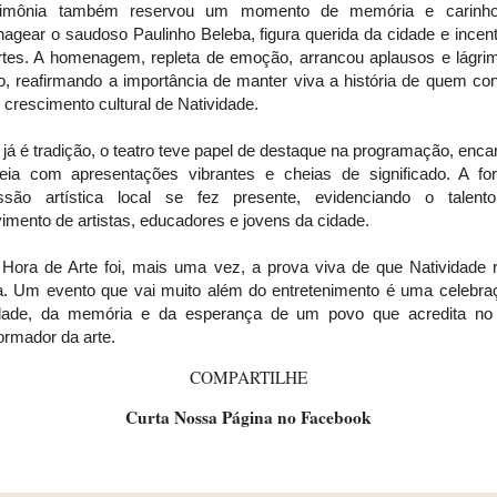
rimônia também reservou um momento de memória e carinho
agear o saudoso Paulinho Beleba, figura querida da cidade e incent
rtes. A homenagem, repleta de emoção, arrancou aplausos e lágri
o, reafirmando a importância de manter viva a história de quem con
 crescimento cultural de Natividade.
á é tradição, o teatro teve papel de destaque na programação, enc
teia com apresentações vibrantes e cheias de significado. A fo
ssão artística local se fez presente, evidenciando o talen
imento de artistas, educadores e jovens da cidade.
 Hora de Arte foi, mais uma vez, a prova viva de que Natividade r
ra. Um evento que vai muito além do entretenimento é uma celebra
idade, da memória e da esperança de um povo que acredita no
ormador da arte.
COMPARTILHE
Curta Nossa Página no Facebook