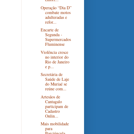
Operação “Dia D”
combate motos
adulteradas e
refor...
Encarte de
Segunda -
Supermercados
Fluminense
Violência cresce
no interior do
Rio de Janeiro
e p...
Secretária de
Saúde de Laje
do Muriaé se
reúne com...
Artesãos de
Cantagalo
participam de
Cadastro
Onlin...
Mais mobilidade
para
Porciúncula