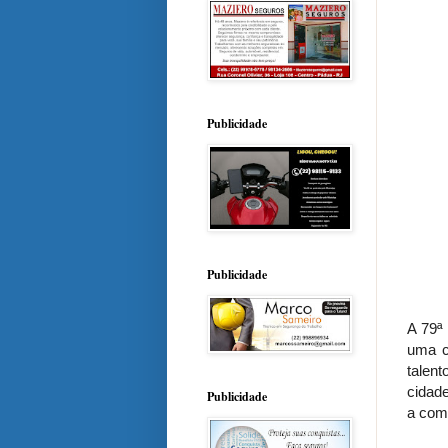
Publicidade
Publicidade
A 79ª 
uma c
talent
cidad
Publicidade
a com