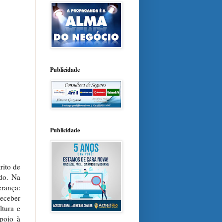
Publicidade
Publicidade
rito de
do. Na
erança:
receber
ltura e
poio à