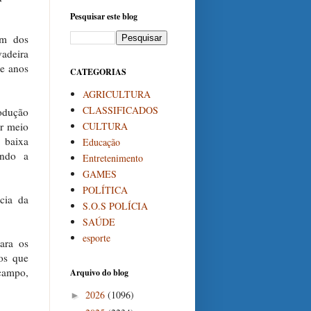
Pesquisar este blog
um dos
vadeira
de anos
CATEGORIAS
AGRICULTURA
CLASSIFICADOS
odução
CULTURA
or meio
 baixa
Educação
ando a
Entretenimento
GAMES
POLÍTICA
ncia da
S.O.S POLÍCIA
SAÚDE
esporte
ara os
dos que
campo,
Arquivo do blog
2026
(1096)
►