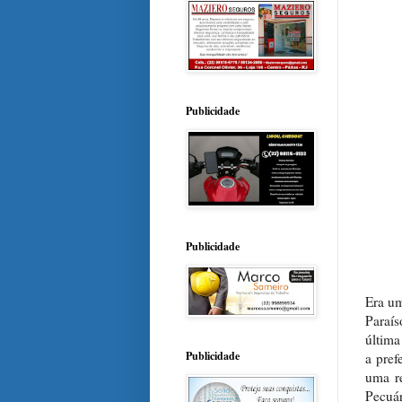
Publicidade
Publicidade
Era um
Paraí
última
Publicidade
a pref
uma re
Pecuá