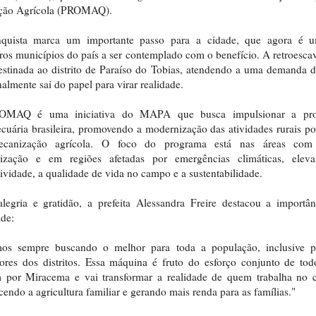
ção Agrícola (PROMAQ).
quista marca um importante passo para a cidade, que agora é 
ros municípios do país a ser contemplado com o benefício. A retroesca
estinada ao distrito de Paraíso do Tobias, atendendo a uma demanda 
nalmente sai do papel para virar realidade.
MAQ é uma iniciativa do MAPA que busca impulsionar a pr
cuária brasileira, promovendo a modernização das atividades rurais p
canização agrícola. O foco do programa está nas áreas com
ização e em regiões afetadas por emergências climáticas, elev
ividade, a qualidade de vida no campo e a sustentabilidade.
egria e gratidão, a prefeita Alessandra Freire destacou a importâ
de:
mos sempre buscando o melhor para toda a população, inclusive p
res dos distritos. Essa máquina é fruto do esforço conjunto de to
m por Miracema e vai transformar a realidade de quem trabalha no 
ecendo a agricultura familiar e gerando mais renda para as famílias."