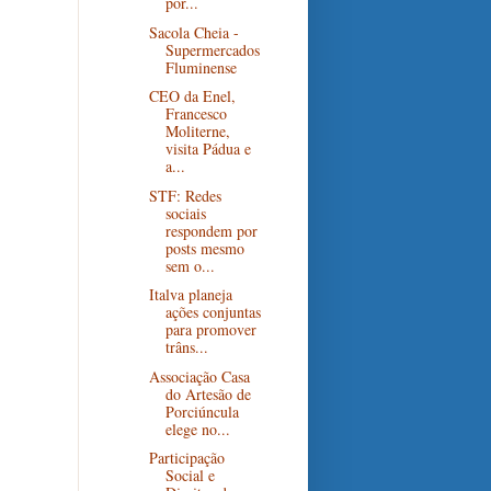
por...
Sacola Cheia -
Supermercados
Fluminense
CEO da Enel,
Francesco
Moliterne,
visita Pádua e
a...
STF: Redes
sociais
respondem por
posts mesmo
sem o...
Italva planeja
ações conjuntas
para promover
trâns...
Associação Casa
do Artesão de
Porciúncula
elege no...
Participação
Social e