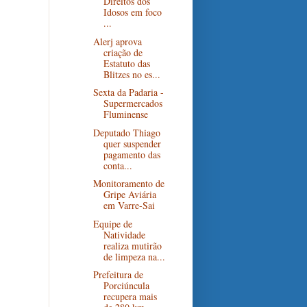
Direitos dos
Idosos em foco
...
Alerj aprova
criação de
Estatuto das
Blitzes no es...
Sexta da Padaria -
Supermercados
Fluminense
Deputado Thiago
quer suspender
pagamento das
conta...
Monitoramento de
Gripe Aviária
em Varre-Sai
Equipe de
Natividade
realiza mutirão
de limpeza na...
Prefeitura de
Porciúncula
recupera mais