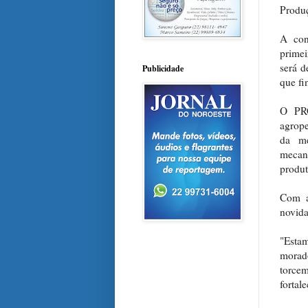
Produ
A con
primei
será d
Publicidade
que fi
O PRO
agrope
da me
mecan
produt
Com al
novida
"Esta
morado
torce
fortal