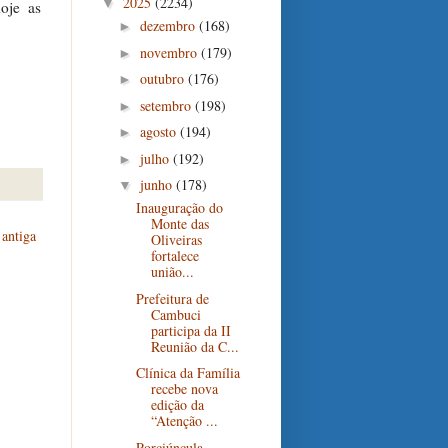
2025
(2234)
▼
oje as
dezembro
(168)
►
novembro
(179)
►
outubro
(176)
►
setembro
(198)
►
agosto
(194)
►
julho
(192)
►
junho
(178)
▼
Inauguração do
Monte das
antiga
Oliveiras
fortalece
união...
Prefeitura de
Cambuci
participa da II
Reunião da C...
Clínica da Família
recebe nova
edição da
“Atenção ...
Porciúncula