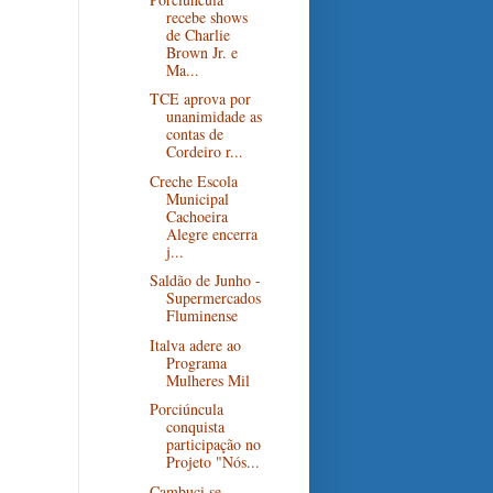
recebe shows
de Charlie
Brown Jr. e
Ma...
TCE aprova por
unanimidade as
contas de
Cordeiro r...
Creche Escola
Municipal
Cachoeira
Alegre encerra
j...
Saldão de Junho -
Supermercados
Fluminense
Italva adere ao
Programa
Mulheres Mil
Porciúncula
conquista
participação no
Projeto "Nós...
Cambuci se