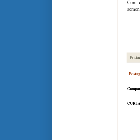
Com e
sement
Posta
Posta
Compar
CURTA