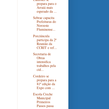
prepara para o
Arraiá mais
esperado da ...
Sebrae capacita
Prefeituras do
Noroeste
Fluminense...
Porciúncula
participa da 2ª
Reunião da
CCRIT e ref...
Secretaria de
Obras
intensifica
trabalhos pela
cid...
Cordeiro se
prepara para a
81ª edição da
Expo com ...
Escola Creche
Municipal
Primeiros
Passos passa