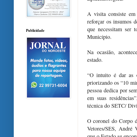
A visita consiste em
reforçar os insumos 
que necessitam ser t
Publicidade
Município.
Na ocasião, acontec
estado.
“O intuito é dar as 
priorizando os “10 mi
pessoa dedica por sem
em suas residências
técnica do SETC/ Divi
O coronel do Corpo d
Vetores/SES, André V
que o Estado se encont