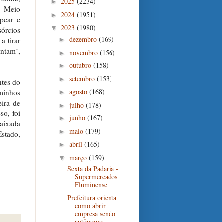
2025
(2234)
►
e Meio
2024
(1951)
►
pear e
2023
(1980)
▼
órcios
dezembro
(169)
a tirar
►
entam¨,
novembro
(156)
►
outubro
(158)
►
setembro
(153)
►
ntes do
agosto
(168)
minhos
►
eira de
julho
(178)
►
so, foi
junho
(167)
►
aixada
maio
(179)
►
Estado,
.
abril
(165)
►
março
(159)
▼
Sexta da Padaria -
Supermercados
Fluminense
Prefeitura orienta
como abrir
empresa sendo
autônomo