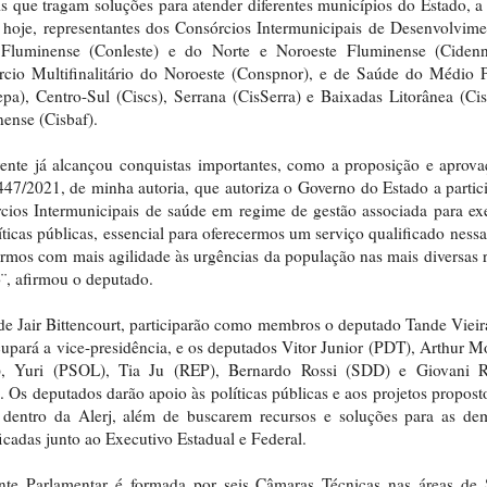
is que tragam soluções para atender diferentes municípios do Estado, a
 hoje, representantes dos Consórcios Intermunicipais de Desenvolvim
 Fluminense (Conleste) e do Norte e Noroeste Fluminense (Cidenn
cio Multifinalitário do Noroeste (Conspnor), e de Saúde do Médio 
pa), Centro-Sul (Ciscs), Serrana (CisSerra) e Baixadas Litorânea (Cis
ense (Cisbaf).
ente já alcançou conquistas importantes, como a proposição e aprov
447/2021, de minha autoria, que autoriza o Governo do Estado a partic
cios Intermunicipais de saúde em regime de gestão associada para e
íticas públicas, essencial para oferecermos um serviço qualificado nessa
rmos com mais agilidade às urgências da população nas mais diversas 
¨, afirmou o deputado.
e Jair Bittencourt, participarão como membros o deputado Tande Vieir
upará a vice-presidência, e os deputados Vitor Junior (PDT), Arthur M
), Yuri (PSOL), Tia Ju (REP), Bernardo Rossi (SDD) e Giovani R
 Os deputados darão apoio às políticas públicas e aos projetos propost
 dentro da Alerj, além de buscarem recursos e soluções para as de
ficadas junto ao Executivo Estadual e Federal.
nte Parlamentar é formada por seis Câmaras Técnicas nas áreas de 