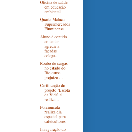
Oficina de saúde
em educação
ambiental
Quarta Maluca -
Supermercados
Fluminense
Aluno é contido
ao tentar
agredir a
facadas
colega...
Roubo de cargas
no estado do
Rio causa
prejuízo ...
Certificação do
projeto ‘Escola
da Vida’ é
realiza...
Porciúncula
realiza dia
especial para
cafeicultores
Inauguração do