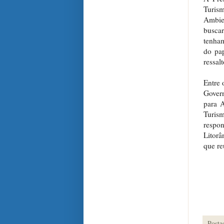
Turis
Ambie
busca
tenham
do pap
ressalt
Entre 
Gover
para A
Turism
respo
Litorâ
que re
Posta