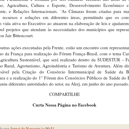
mo, Agricultura, Cultura e Esporte, Desenvolvimento Econômico 
nte, e Relações Internacionais. ¨As Câmaras foram criadas para ma
r recursos e soluções em diferentes áreas, permitindo que os cons
 vida ativa no Executivo ao atuarem na elaboração de leis e ajudarem 
el projetos que atendam às necessidades dos municípios que repres
ou Jair Bittencourt.
outras ações executadas pela Frente, estão um encontro com representa
no da França para realização do Fórum França-Brasil, com o tema Ca
gricultura Sustentável, que será realizado dentro da SUDESTUR – F
o Rural, Agroturismo, Agroindústria e Turismo de Aventura. Além dis
nsável pela Criação do Consórcio Intermunicipal de Saúde da B
nea e a realização do 1° Fórum dos Consórcios Públicos de Saúde do 
uniu diferentes autoridades do setor, na Alerj, em junho do ano passado
COMPARTILHE
Curta Nossa Página no Facebook
do por
Jornal do Noroeste
às
09:51