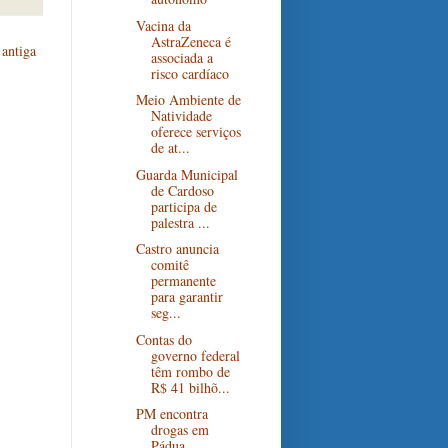
Vacina da
AstraZeneca é
antiga
associada a
risco cardíaco
Meio Ambiente de
Natividade
oferece serviços
de at...
Guarda Municipal
de Cardoso
participa de
palestra ...
Castro anuncia
comitê
permanente
para garantir
seg...
Contas do
governo federal
têm rombo de
R$ 41 bilhõ...
PM encontra
drogas em
Pádua