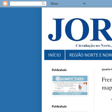
INÍCIO
REGIÃO NORTE E NOR
Publicidade
quarta-
Fren
map
Publicidade