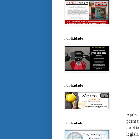
Publicidade
Publicidade
Após r
perman
Publicidade
do Rio
legis