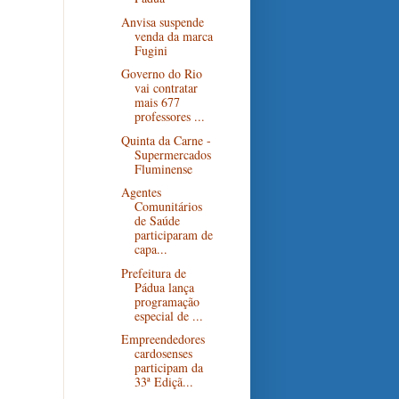
Anvisa suspende
venda da marca
Fugini
Governo do Rio
vai contratar
mais 677
professores ...
Quinta da Carne -
Supermercados
Fluminense
Agentes
Comunitários
de Saúde
participaram de
capa...
Prefeitura de
Pádua lança
programação
especial de ...
Empreendedores
cardosenses
participam da
33ª Ediçã...