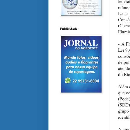
federa
reúne,
Leste
Consór
(Cisme
Publicidade
Flumin
- A Fr
Lei 9.
consór
de pol
atende
do Rio
Além d
que oc
(Pode
(SDD).
grupo
identi
A Fre