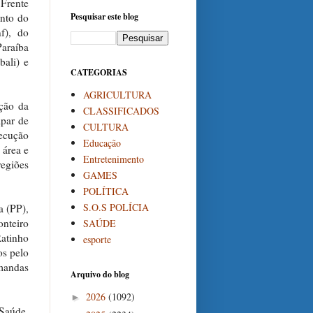
 Frente
ento do
Pesquisar este blog
f), do
Paraíba
bali) e
CATEGORIAS
AGRICULTURA
ação da
CLASSIFICADOS
ipar de
CULTURA
xecução
Educação
 área e
Entretenimento
regiões
GAMES
POLÍTICA
S.O.S POLÍCIA
a (PP),
onteiro
SAÚDE
atinho
esporte
os pelo
mandas
Arquivo do blog
2026
(1092)
►
Saúde,