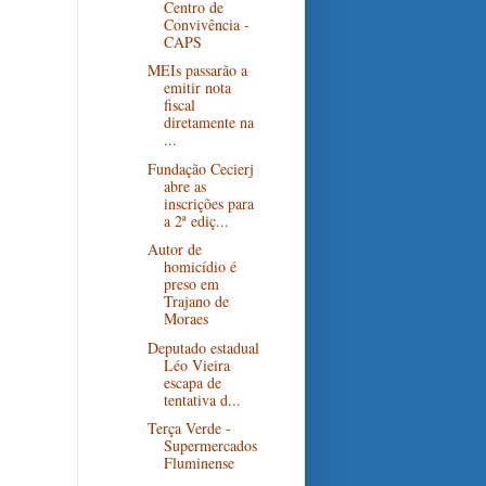
Centro de
Convivência -
CAPS
MEIs passarão a
emitir nota
fiscal
diretamente na
...
Fundação Cecierj
abre as
inscrições para
a 2ª ediç...
Autor de
homicídio é
preso em
Trajano de
Moraes
Deputado estadual
Léo Vieira
escapa de
tentativa d...
Terça Verde -
Supermercados
Fluminense