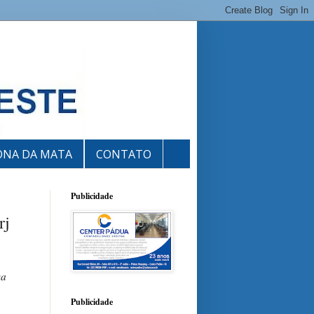
ONA DA MATA
CONTATO
Publicidade
rj
va
Publicidade