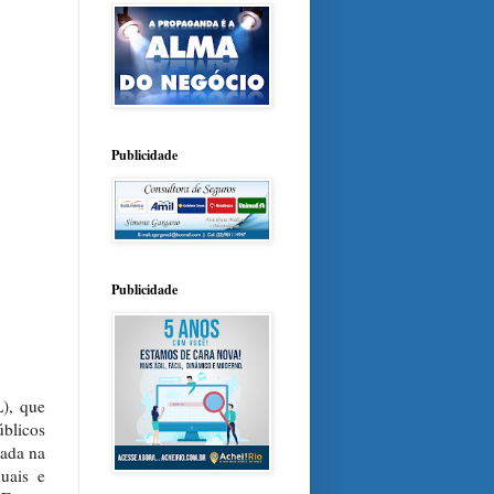
Publicidade
Publicidade
L), que
úblicos
iada na
uais e