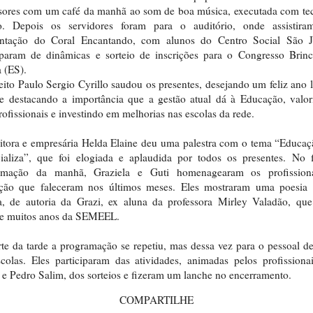
sores com um café da manhã ao som de boa música, executada com te
no. Depois os servidores foram para o auditório, onde assistir
entação do Coral Encantando, com alunos do Centro Social São J
iparam de dinâmicas e sorteio de inscrições para o Congresso Brin
a (ES).
eito Paulo Sergio Cyrillo saudou os presentes, desejando um feliz ano l
e destacando a importância que a gestão atual dá à Educação, valo
rofissionais e investindo em melhorias nas escolas da rede.
itora e empresária Helda Elaine deu uma palestra com o tema “Educa
cializa”, que foi elogiada e aplaudida por todos os presentes. No 
amação da manhã, Graziela e Guti homenagearam os profission
ção que faleceram nos últimos meses. Eles mostraram uma poesia
a, de autoria da Grazi, ex aluna da professora Mirley Valadão, que
te muitos anos da SEMEEL.
te da tarde a programação se repetiu, mas dessa vez para o pessoal d
colas. Eles participaram das atividades, animadas pelos profission
 e Pedro Salim, dos sorteios e fizeram um lanche no encerramento.
COMPARTILHE