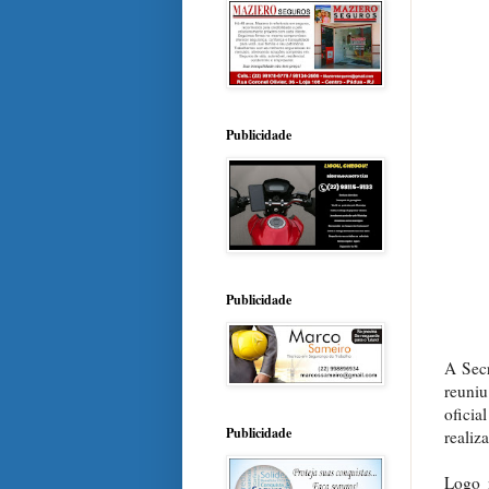
Publicidade
Publicidade
A Sec
reuniu
oficia
Publicidade
realiz
Logo 