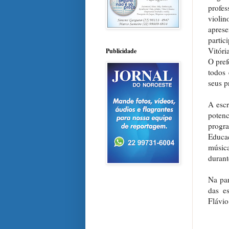
profes
violi
apres
partic
Vitóri
Publicidade
O pref
todos 
seus p
A escr
poten
progr
Educa
músic
duran
Na par
das es
Flávio