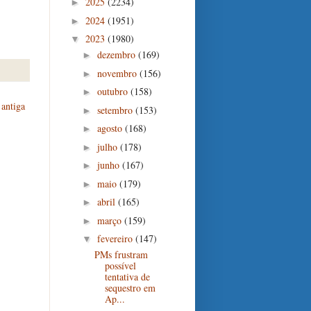
2025
(2234)
►
2024
(1951)
►
2023
(1980)
▼
dezembro
(169)
►
novembro
(156)
►
outubro
(158)
►
antiga
setembro
(153)
►
agosto
(168)
►
julho
(178)
►
junho
(167)
►
maio
(179)
►
abril
(165)
►
março
(159)
►
fevereiro
(147)
▼
PMs frustram
possível
tentativa de
sequestro em
Ap...