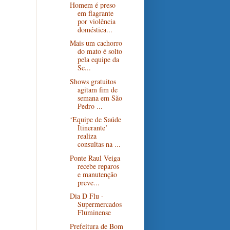
Homem é preso
em flagrante
por violência
doméstica...
Mais um cachorro
do mato é solto
pela equipe da
Se...
Shows gratuitos
agitam fim de
semana em São
Pedro ...
‘Equipe de Saúde
Itinerante’
realiza
consultas na ...
Ponte Raul Veiga
recebe reparos
e manutenção
preve...
Dia D Flu -
Supermercados
Fluminense
Prefeitura de Bom