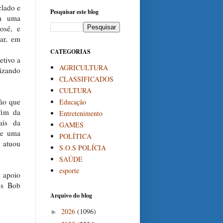
clado e
Pesquisar este blog
am uma
osé, e
car, em
CATEGORIAS
etivo a
AGRICULTURA
rizando
CLASSIFICADOS
CULTURA
ção que
Educação
fim da
Entretenimento
ais da
GAMES
 e uma
POLÍTICA
 atuou
S.O.S POLÍCIA
SAÚDE
esporte
e apoio
ais Bob
Arquivo do blog
2026
(1096)
►