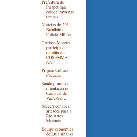
Prefeitura de
Pirapetinga
coloca trava nas
tampas ...
Notícias do 29º
Batalhão da
Polícia Militar
Cardoso Moreira
participa de
reunião do
COSEMMA-
NNF
Projeto Cultura
Paduana
Saúde promove
orientação no
Carnaval de
Varre-Sai ...
Sececrj convoca
artesões para a
Rio Artes
Manuais
Equipe econômica
de Lula sinaliza