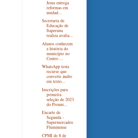
Jesus entrega
reformas em
unidad...
Secretaria de
Educação de
Itaperuna
realiza avalia...
Alunos conhecem
a história do
município no
Centro ...
WhatsApp testa
recurso que
converte áudio
em texto...
Inscrições para
primeira
seleção de 2023
do Prouni...
Encarte de
Segunda -
Supermercados
Fluminense
CPMI de 8 de