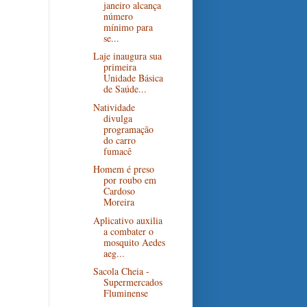
janeiro alcança
número
mínimo para
se...
Laje inaugura sua
primeira
Unidade Básica
de Saúde...
Natividade
divulga
programação
do carro
fumacê
Homem é preso
por roubo em
Cardoso
Moreira
Aplicativo auxilia
a combater o
mosquito Aedes
aeg...
Sacola Cheia -
Supermercados
Fluminense